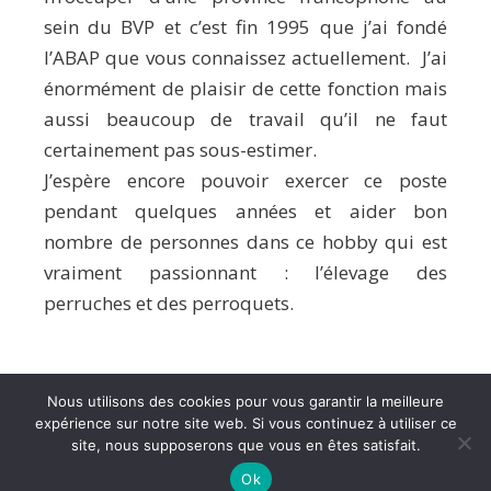
sein du BVP et c’est fin 1995 que j’ai fondé
l’ABAP que vous connaissez actuellement. J’ai
énormément de plaisir de cette fonction mais
aussi beaucoup de travail qu’il ne faut
certainement pas sous-estimer.
J’espère encore pouvoir exercer ce poste
pendant quelques années et aider bon
nombre de personnes dans ce hobby qui est
vraiment passionnant : l’élevage des
perruches et des perroquets.
Nous utilisons des cookies pour vous garantir la meilleure
Confidentialité
expérience sur notre site web. Si vous continuez à utiliser ce
site, nous supposerons que vous en êtes satisfait.
© 2026 ABAP | Tous droits réservés | Gestion du site
Thecommugirl
Ok