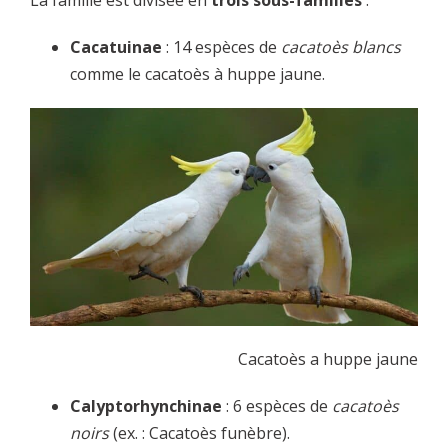
Cacatuinae
: 14 espèces de
cacatoès blancs
comme le cacatoès à huppe jaune.
Cacatoès a huppe jaune
Calyptorhynchinae
: 6 espèces de
cacatoès
noirs
(ex. : Cacatoès funèbre).