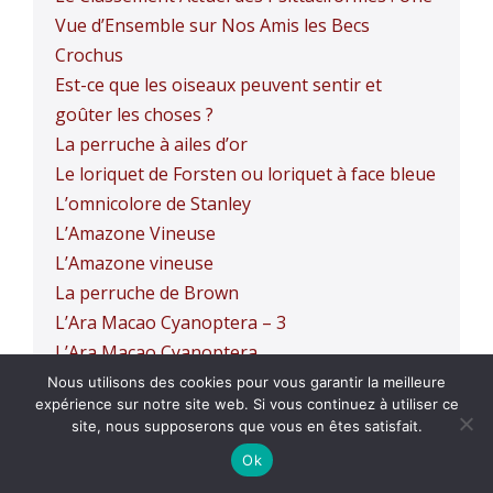
Vue d’Ensemble sur Nos Amis les Becs
Crochus
Est-ce que les oiseaux peuvent sentir et
goûter les choses ?
La perruche à ailes d’or
Le loriquet de Forsten ou loriquet à face bleue
L’omnicolore de Stanley
L’Amazone Vineuse
L’Amazone vineuse
La perruche de Brown
L’Ara Macao Cyanoptera – 3
L’Ara Macao Cyanoptera
L’Ara Macao Cyanoptera – 1
Nous utilisons des cookies pour vous garantir la meilleure
expérience sur notre site web. Si vous continuez à utiliser ce
LA MAIN, l’être inconnu
site, nous supposerons que vous en êtes satisfait.
La conure couronnée
Ok
L’Amazone vineuse