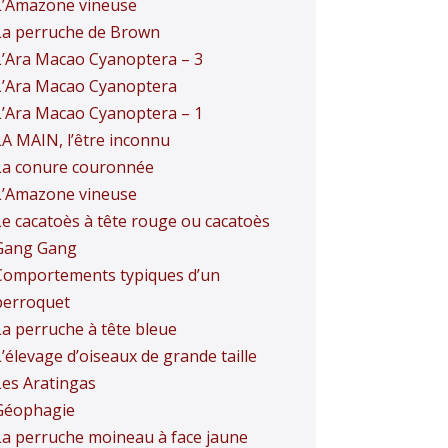
L’Amazone vineuse
La perruche de Brown
L’Ara Macao Cyanoptera – 3
L’Ara Macao Cyanoptera
L’Ara Macao Cyanoptera – 1
LA MAIN, l’être inconnu
La conure couronnée
L’Amazone vineuse
Le cacatoès à tête rouge ou cacatoès
Gang Gang
Comportements typiques d’un
perroquet
La perruche à tête bleue
’élevage d’oiseaux de grande taille
Les Aratingas
Géophagie
La perruche moineau à face jaune