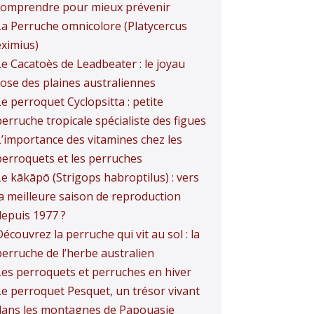
comprendre pour mieux prévenir
La Perruche omnicolore (Platycercus
eximius)
Le Cacatoès de Leadbeater : le joyau
rose des plaines australiennes
e perroquet Cyclopsitta : petite
erruche tropicale spécialiste des figues
L’importance des vitamines chez les
perroquets et les perruches
Le kākāpō (Strigops habroptilus) : vers
la meilleure saison de reproduction
depuis 1977 ?
écouvrez la perruche qui vit au sol : la
perruche de l’herbe australien
Les perroquets et perruches en hiver
Le perroquet Pesquet, un trésor vivant
dans les montagnes de Papouasie