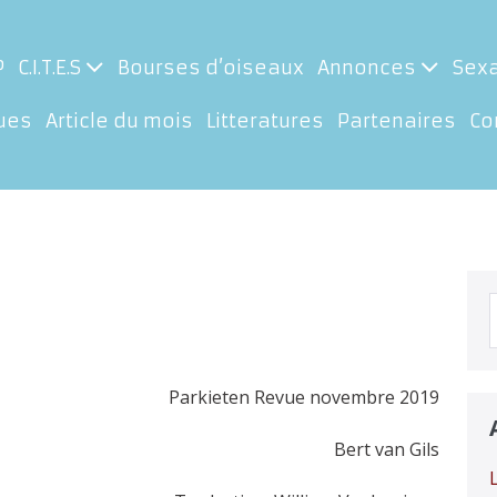
P
C.I.T.E.S
Bourses d’oiseaux
Annonces
Sex
ues
Article du mois
Litteratures
Partenaires
Co
p
Parkieten Revue novembre 2019
Bert van Gils