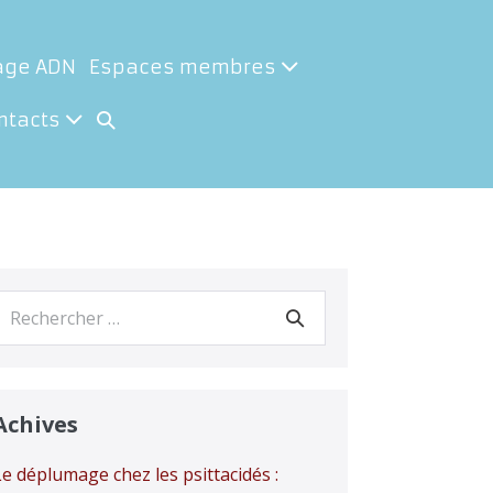
age ADN
Espaces membres
Basculer
ntacts
la
recherche
Recherche
our :
Achives
Le déplumage chez les psittacidés :