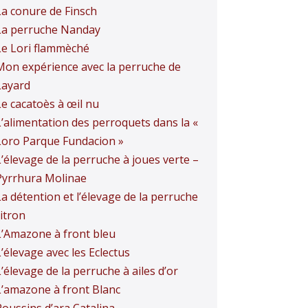
La conure de Finsch
La perruche Nanday
Le Lori flammèché
Mon expérience avec la perruche de
Layard
Le cacatoès à œil nu
L’alimentation des perroquets dans la «
Loro Parque Fundacion »
L’élevage de la perruche à joues verte –
Pyrrhura Molinae
La détention et l’élevage de la perruche
itron
L’Amazone à front bleu
’élevage avec les Eclectus
’élevage de la perruche à ailes d’or
L’amazone à front Blanc