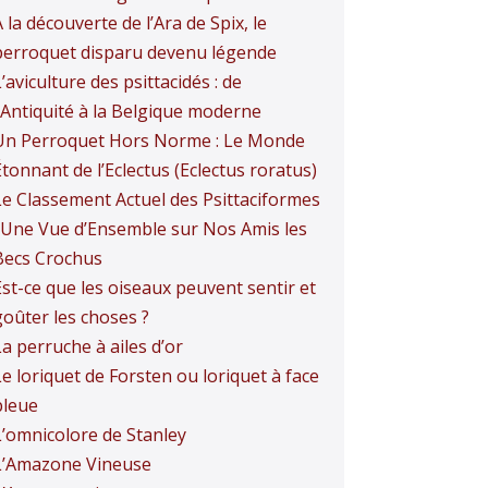
 la découverte de l’Ara de Spix, le
perroquet disparu devenu légende
’aviculture des psittacidés : de
l’Antiquité à la Belgique moderne
Un Perroquet Hors Norme : Le Monde
tonnant de l’Eclectus (Eclectus roratus)
Le Classement Actuel des Psittaciformes
: Une Vue d’Ensemble sur Nos Amis les
Becs Crochus
Est-ce que les oiseaux peuvent sentir et
goûter les choses ?
a perruche à ailes d’or
e loriquet de Forsten ou loriquet à face
bleue
L’omnicolore de Stanley
L’Amazone Vineuse