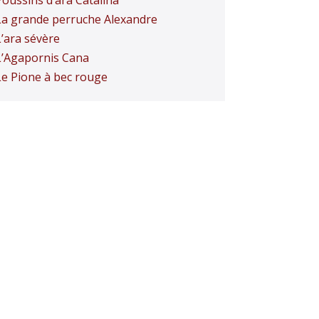
Poussins d’ara Catalina
La grande perruche Alexandre
L’ara sévère
L’Agapornis Cana
Le Pione à bec rouge