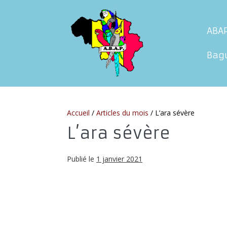
Sauter
au
ABA
contenu
Bag
Accueil
/
Articles du mois
/
L’ara sévère
L’ara sévère
Publié le
1 janvier 2021