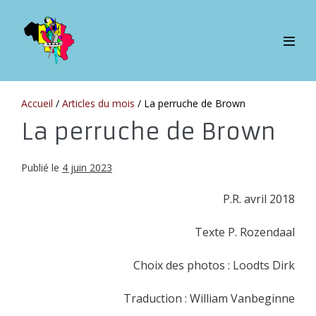
Sauter
au
contenu
bascul
le
menu
Accueil
/
Articles du mois
/
La perruche de Brown
La perruche de Brown
Publié le
4 juin 2023
P.R. avril 2018
Texte P. Rozendaal
Choix des photos : Loodts Dirk
Traduction : William Vanbeginne