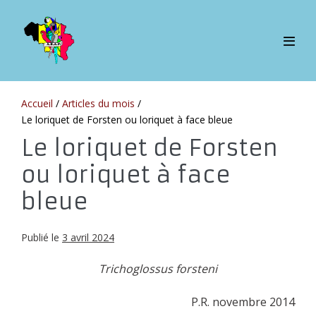
Sauter
au
contenu
bascul
le
menu
Accueil
/
Articles du mois
/
Le loriquet de Forsten ou loriquet à face bleue
Le loriquet de Forsten
ou loriquet à face
bleue
Publié le
3 avril 2024
Trichoglossus forsteni
P.R. novembre 2014