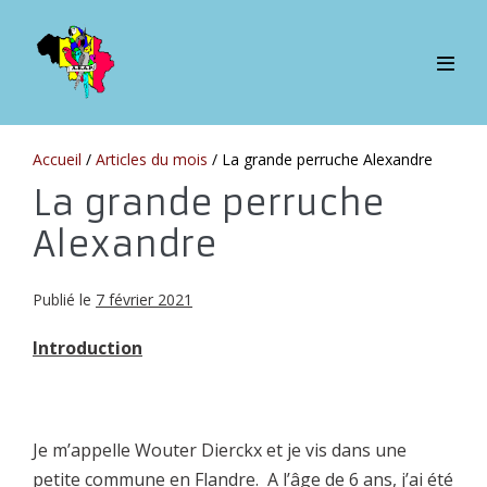
Sauter
au
contenu
bascul
le
menu
Accueil
/
Articles du mois
/
La grande perruche Alexandre
La grande perruche
Alexandre
Publié le
7 février 2021
Introduction
Je m’appelle Wouter Dierckx et je vis dans une
petite commune en Flandre. A l’âge de 6 ans, j’ai été