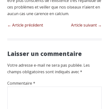
être plus conscients de l’existence très répandue de
ces problèmes et veiller que nos oiseaux n’aient en
aucun cas une carence en calcium.
Navigation
← Article précédent
Article suivant →
d’article
Laisser un commentaire
Votre adresse e-mail ne sera pas publiée.
Les
champs obligatoires sont indiqués avec
*
Commentaire
*