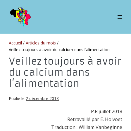
Sauter
au
contenu
bascul
le
menu
Accueil
/
Articles du mois
/
Veillez toujours à avoir du calcium dans l’alimentation
Veillez toujours à avoir
du calcium dans
l’alimentation
Publié le
2 décembre 2018
P.R.juillet 2018
Retravaillé par E. Holvoet
Traduction : William Vanbeginne