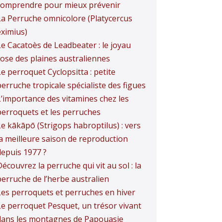
comprendre pour mieux prévenir
La Perruche omnicolore (Platycercus
eximius)
Le Cacatoès de Leadbeater : le joyau
rose des plaines australiennes
e perroquet Cyclopsitta : petite
erruche tropicale spécialiste des figues
L’importance des vitamines chez les
perroquets et les perruches
Le kākāpō (Strigops habroptilus) : vers
la meilleure saison de reproduction
depuis 1977 ?
écouvrez la perruche qui vit au sol : la
perruche de l’herbe australien
Les perroquets et perruches en hiver
Le perroquet Pesquet, un trésor vivant
dans les montagnes de Papouasie