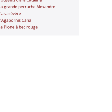
Poussins d’ara Catalina
La grande perruche Alexandre
L’ara sévère
L’Agapornis Cana
Le Pione à bec rouge