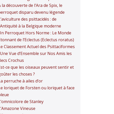
 la découverte de l’Ara de Spix, le
perroquet disparu devenu légende
’aviculture des psittacidés : de
l’Antiquité à la Belgique moderne
Un Perroquet Hors Norme : Le Monde
tonnant de l’Eclectus (Eclectus roratus)
Le Classement Actuel des Psittaciformes
: Une Vue d’Ensemble sur Nos Amis les
Becs Crochus
Est-ce que les oiseaux peuvent sentir et
goûter les choses ?
a perruche à ailes d’or
e loriquet de Forsten ou loriquet à face
bleue
L’omnicolore de Stanley
L’Amazone Vineuse