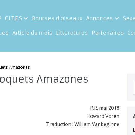
P
C.I.T.E.S
Bourses d’oiseaux
Annonces
Sex
ues
Article du mois
Litteratures
Partenaires
Co
quets Amazones
roquets Amazones
p
P.R. mai 2018
Howard Voren
Traduction : William Vanbeginne