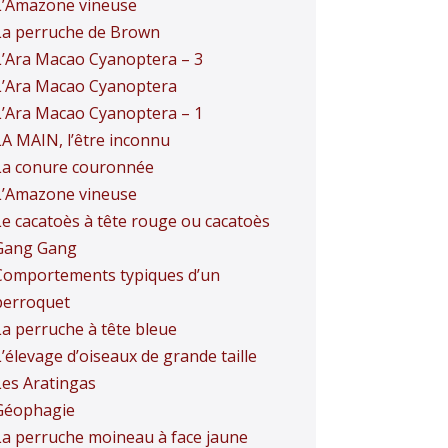
L’Amazone vineuse
La perruche de Brown
L’Ara Macao Cyanoptera – 3
L’Ara Macao Cyanoptera
L’Ara Macao Cyanoptera – 1
LA MAIN, l’être inconnu
La conure couronnée
L’Amazone vineuse
Le cacatoès à tête rouge ou cacatoès
Gang Gang
Comportements typiques d’un
perroquet
La perruche à tête bleue
’élevage d’oiseaux de grande taille
Les Aratingas
Géophagie
La perruche moineau à face jaune