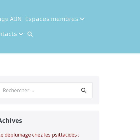
age ADN
Espaces membres
Basculer
ntacts
la
recherche
Recherche
our :
Achives
Le déplumage chez les psittacidés :