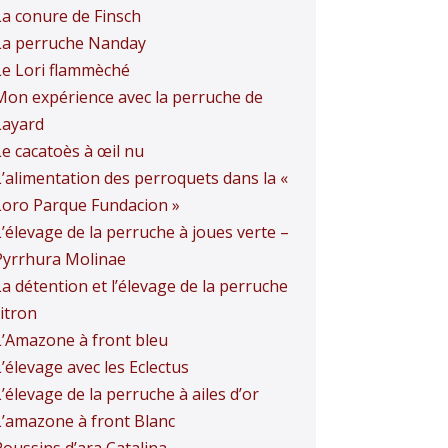
La conure de Finsch
La perruche Nanday
Le Lori flammèché
Mon expérience avec la perruche de
Layard
Le cacatoès à œil nu
L’alimentation des perroquets dans la «
Loro Parque Fundacion »
L’élevage de la perruche à joues verte –
Pyrrhura Molinae
La détention et l’élevage de la perruche
itron
L’Amazone à front bleu
’élevage avec les Eclectus
’élevage de la perruche à ailes d’or
L’amazone à front Blanc