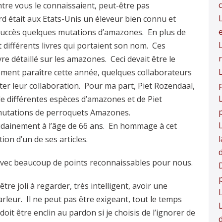
tre vous le connaissaient, peut-être pas
d était aux Etats-Unis un éleveur bien connu et
 succès quelques mutations d’amazones. En plus de
ait différents livres qui portaient son nom. Ces
vre détaillé sur les amazones. Ceci devait être le
L
blement paraître cette année, quelques collaborateurs
p
r leur collaboration. Pour ma part, Piet Rozendaal,
de différentes espèces d’amazones et de Piet
 mutations de perroquets Amazones.
oudainement à l’âge de 66 ans. En hommage à cet
ion d’un de ses articles.
s avec beaucoup de points reconnaissables pour nous.
D
e joli à regarder, très intelligent, avoir une
rleur. Il ne peut pas être exigeant, tout le temps
t être enclin au pardon si je choisis de l’ignorer de