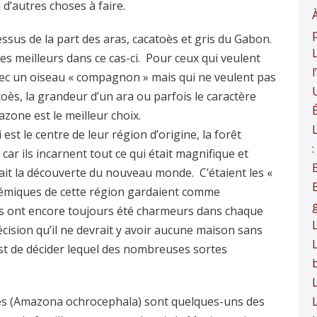
d’autres choses à faire.
À
dessus de la part des aras, cacatoès et gris du Gabon.
L
s meilleurs dans ce cas-ci. Pour ceux qui veulent
vec un oiseau « compagnon » mais qui ne veulent pas
oès, la grandeur d’un ara ou parfois le caractère
É
azone est le meilleur choix.
st le centre de leur région d’origine, la forêt
ar ils incarnent tout ce qui était magnifique et
tait la découverte du nouveau monde. C’étaient les «
démiques de cette région gardaient comme
ils ont encore toujours été charmeurs dans chaque
L
écision qu’il ne devrait y avoir aucune maison sans
L
t de décider lequel des nombreuses sortes
es (Amazona ochrocephala) sont quelques-uns des