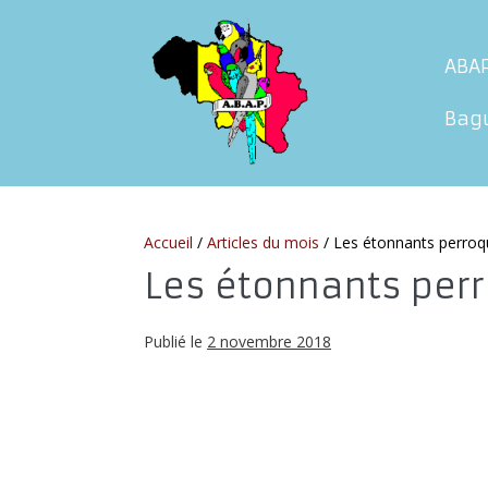
Sauter
au
ABA
contenu
Bag
Accueil
/
Articles du mois
/
Les étonnants perro
Les étonnants per
Publié le
2 novembre 2018