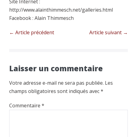
Site Internet :
http://www.alainthimmesch.net/galleries.html
Facebook : Alain Thimmesch
Navigation
← Article précédent
Article suivant →
d’article
Laisser un commentaire
Votre adresse e-mail ne sera pas publiée.
Les
champs obligatoires sont indiqués avec
*
Commentaire
*