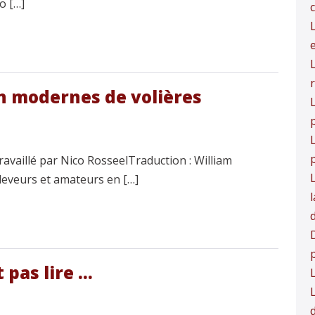
o […]
n modernes de volières
L
p
vaillé par Nico RosseelTraduction : William
éleveurs et amateurs en […]
D
 pas lire …