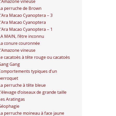
L’Amazone vineuse
La perruche de Brown
L’Ara Macao Cyanoptera – 3
L’Ara Macao Cyanoptera
L’Ara Macao Cyanoptera – 1
LA MAIN, l’être inconnu
La conure couronnée
L’Amazone vineuse
Le cacatoès à tête rouge ou cacatoès
Gang Gang
Comportements typiques d’un
perroquet
La perruche à tête bleue
’élevage d’oiseaux de grande taille
Les Aratingas
Géophagie
La perruche moineau à face jaune