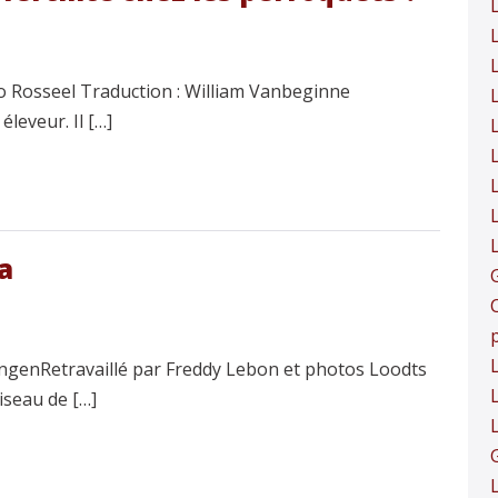
co Rosseel Traduction : William Vanbeginne
 éleveur. Il […]
a
ngenRetravaillé par Freddy Lebon et photos Loodts
L
iseau de […]