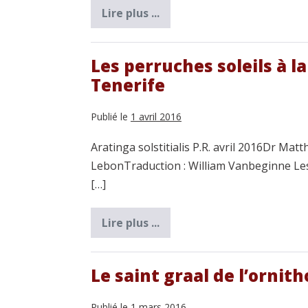
Lire plus ...
Un
petit
mot
concernant
…
Les perruches soleils à l
les
Tenerife
perchoirs
Publié le
1 avril 2016
Aratinga solstitialis P.R. avril 2016Dr Mat
LebonTraduction : William Vanbeginne Les
[…]
Lire plus ...
Les
perruches
soleils
à
la
Le saint graal de l’ornith
Loro
parque
Fundation
Publié le
1 mars 2016