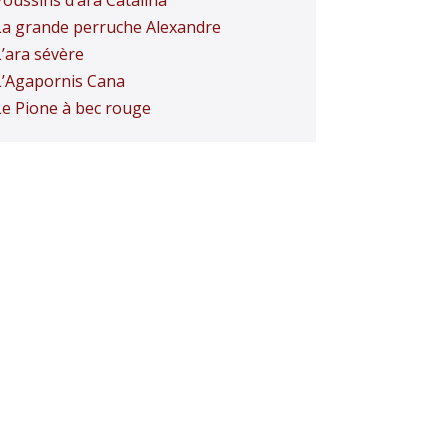
Poussins d’ara Catalina
La grande perruche Alexandre
L’ara sévère
L’Agapornis Cana
Le Pione à bec rouge