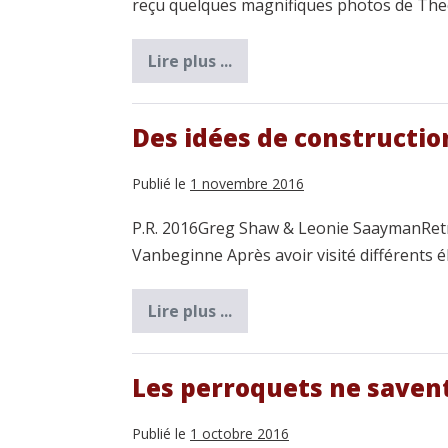
reçu quelques magnifiques photos de The
Lire plus ...
Rapport
d’élevage
d’un
couple
de
Des idées de constructio
perroquets
Maillés
Publié le
1 novembre 2016
P.R. 2016Greg Shaw & Leonie SaaymanRetra
Vanbeginne Après avoir visité différents 
Lire plus ...
Des
idées
de
construction
modernes
Les perroquets ne savent
de
volières
Publié le
1 octobre 2016