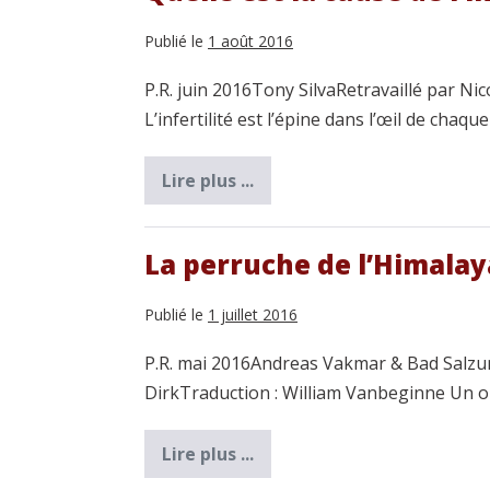
Publié le
1 août 2016
P.R. juin 2016Tony SilvaRetravaillé par Ni
L’infertilité est l’épine dans l’œil de chaque
Lire plus ...
Quelle
est
la
cause
de
La perruche de l’Himalay
l’infertilité
chez
les
Publié le
1 juillet 2016
perroquets
?
P.R. mai 2016Andreas Vakmar & Bad Salzu
DirkTraduction : William Vanbeginne Un o
Lire plus ...
La
perruche