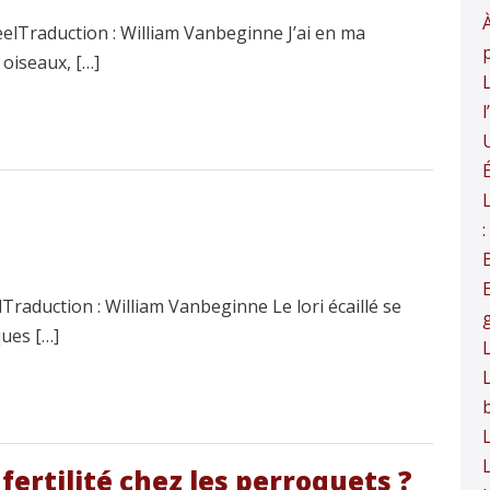
À
eelTraduction : William Vanbeginne J’ai en ma
 oiseaux, […]
L
É
raduction : William Vanbeginne Le lori écaillé se
ques […]
L
L
nfertilité chez les perroquets ?