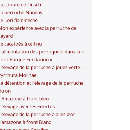
La conure de Finsch
La perruche Nanday
Le Lori flammèché
Mon expérience avec la perruche de
Layard
Le cacatoès à œil nu
L’alimentation des perroquets dans la «
Loro Parque Fundacion »
L’élevage de la perruche à joues verte –
Pyrrhura Molinae
La détention et l’élevage de la perruche
itron
L’Amazone à front bleu
’élevage avec les Eclectus
’élevage de la perruche à ailes d’or
L’amazone à front Blanc