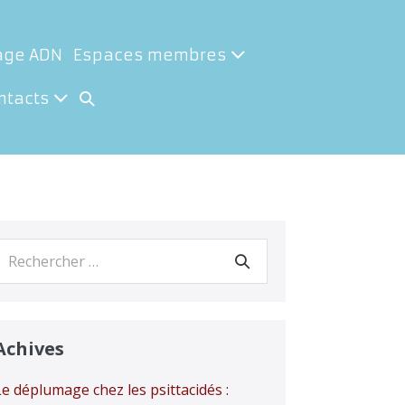
age ADN
Espaces membres
Basculer
ntacts
la
recherche
Recherche
our :
Achives
Le déplumage chez les psittacidés :