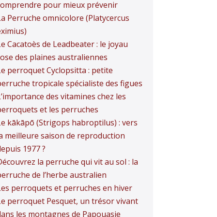
comprendre pour mieux prévenir
La Perruche omnicolore (Platycercus
eximius)
Le Cacatoès de Leadbeater : le joyau
rose des plaines australiennes
e perroquet Cyclopsitta : petite
erruche tropicale spécialiste des figues
L’importance des vitamines chez les
perroquets et les perruches
Le kākāpō (Strigops habroptilus) : vers
la meilleure saison de reproduction
depuis 1977 ?
écouvrez la perruche qui vit au sol : la
perruche de l’herbe australien
Les perroquets et perruches en hiver
Le perroquet Pesquet, un trésor vivant
dans les montagnes de Papouasie