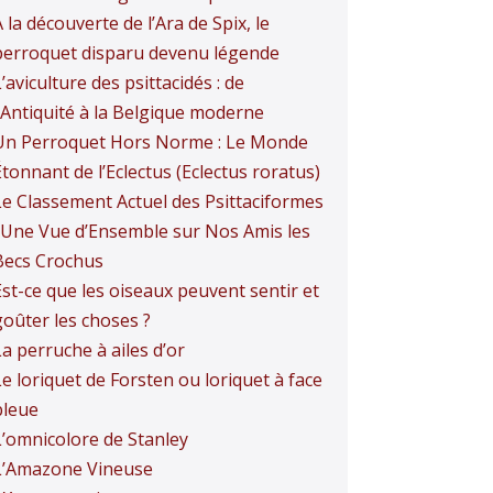
 la découverte de l’Ara de Spix, le
perroquet disparu devenu légende
’aviculture des psittacidés : de
l’Antiquité à la Belgique moderne
Un Perroquet Hors Norme : Le Monde
tonnant de l’Eclectus (Eclectus roratus)
Le Classement Actuel des Psittaciformes
: Une Vue d’Ensemble sur Nos Amis les
Becs Crochus
Est-ce que les oiseaux peuvent sentir et
goûter les choses ?
a perruche à ailes d’or
e loriquet de Forsten ou loriquet à face
bleue
L’omnicolore de Stanley
L’Amazone Vineuse