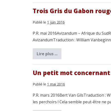
de
l’Himalaya
Trois Gris du Gabon roug
Publié le
1 juin 2016
P.R. mai 2016Avizandum – Afrique du SudRe
AvizandumTraduction : William Vanbegin
Lire plus ...
Trois
Gris
du
Gabon
rouges
Un petit mot concernant 
Publié le
1 mai 2016
P.R. mars 2016Bert Van GilsTraduction : W
les perchoirs ! Cela semble peut-être ne pa