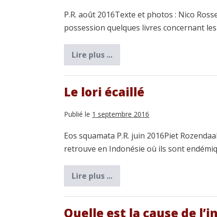
P.R. août 2016Texte et photos : Nico Ross
possession quelques livres concernant les
Lire plus ...
Les
perroquets
ne
savent
pas
Le lori écaillé
lire
…
Publié le
1 septembre 2016
Eos squamata P.R. juin 2016Piet RozendaalT
retrouve en Indonésie où ils sont endémi
Lire plus ...
Le
lori
écaillé
Quelle est la cause de l’i