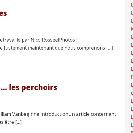
es
travaillé par Nico RosseelPhotos :
ne Justement maintenant que nous comprenons […]
… les perchoirs
c
L
illiam Vanbeginne IntroductionUn article concernant
L
s être […]