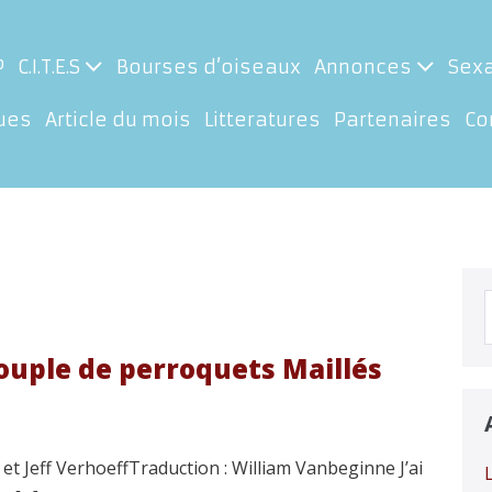
P
C.I.T.E.S
Bourses d’oiseaux
Annonces
Sex
ues
Article du mois
Litteratures
Partenaires
Co
p
ouple de perroquets Maillés
et Jeff VerhoeffTraduction : William Vanbeginne J’ai