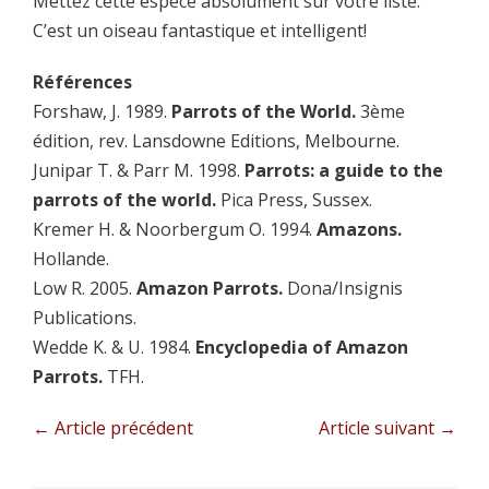
Mettez cette espèce absolument sur votre liste.
C’est un oiseau fantastique et intelligent!
Références
Forshaw, J. 1989.
Parrots of the World.
3ème
édition, rev. Lansdowne Editions, Melbourne.
Junipar T. & Parr M. 1998.
Parrots: a guide to the
parrots of the world.
Pica Press, Sussex.
Kremer H. & Noorbergum O. 1994.
Amazons.
Hollande.
Low R. 2005.
Amazon Parrots.
Dona/Insignis
Publications.
Wedde K. & U. 1984.
Encyclopedia of Amazon
Parrots.
TFH.
Navigation
← Article précédent
Article suivant →
d’article