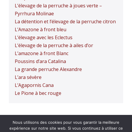
L’élevage de la perruche à joues verte –
Pyrrhura Molinae
La détention et l’élevage de la perruche citron
L’Amazone à front bleu
L’élevage avec les Eclectus
L’élevage de la perruche à ailes d’or
L’amazone à front Blanc
Poussins d’ara Catalina
La grande perruche Alexandre
L’ara sévère
L’Agapornis Cana
Le Pione à bec rouge
Nous utilisons des cookies pour vous garantir la meilleure
Confidentialité
expérience sur notre site web. Si vous continuez à utiliser ce