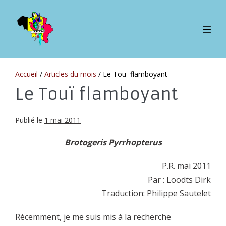
Sauter
au
contenu
bascul
le
menu
Accueil
/
Articles du mois
/
Le Touï flamboyant
Le Touï flamboyant
Publié le
1 mai 2011
Brotogeris Pyrrhopterus
P.R. mai 2011
Par : Loodts Dirk
Traduction: Philippe Sautelet
Récemment, je me suis mis à la recherche