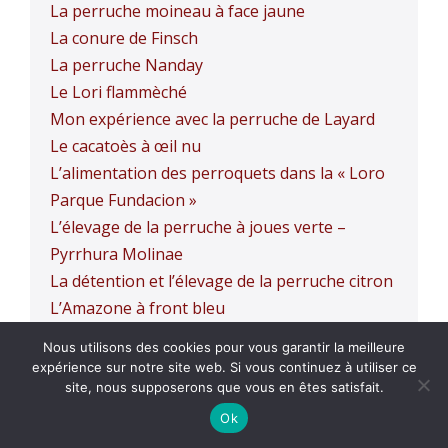
La perruche moineau à face jaune
La conure de Finsch
La perruche Nanday
Le Lori flammèché
Mon expérience avec la perruche de Layard
Le cacatoès à œil nu
L’alimentation des perroquets dans la « Loro
Parque Fundacion »
L’élevage de la perruche à joues verte –
Pyrrhura Molinae
La détention et l’élevage de la perruche citron
L’Amazone à front bleu
L’élevage avec les Eclectus
Nous utilisons des cookies pour vous garantir la meilleure
L’élevage de la perruche à ailes d’or
expérience sur notre site web. Si vous continuez à utiliser ce
L’amazone à front Blanc
site, nous supposerons que vous en êtes satisfait.
Poussins d’ara Catalina
Ok
La grande perruche Alexandre