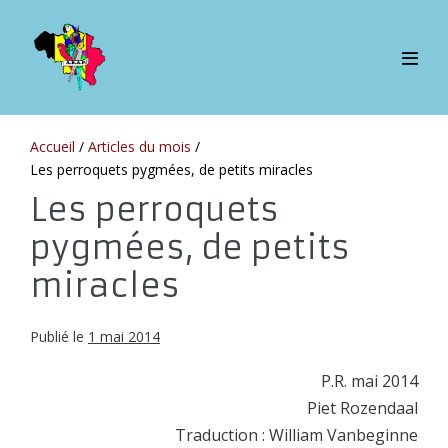
Sauter
au
contenu
bascul
le
menu
Accueil
/
Articles du mois
/
Les perroquets pygmées, de petits miracles
Les perroquets
pygmées, de petits
miracles
Publié le
1 mai 2014
P.R. mai 2014
Piet Rozendaal
Traduction : William Vanbeginne