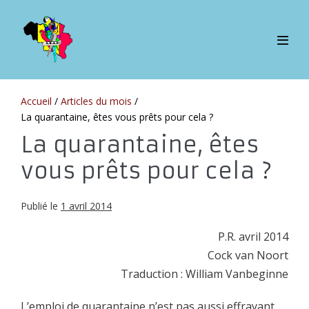
Sauter
au
contenu
bascul
le
menu
Accueil
/
Articles du mois
/
La quarantaine, êtes vous prêts pour cela ?
La quarantaine, êtes
vous prêts pour cela ?
Publié le
1 avril 2014
P.R. avril 2014
Cock van Noort
Traduction : William Vanbeginne
L’emploi de quarantaine n’est pas aussi effrayant