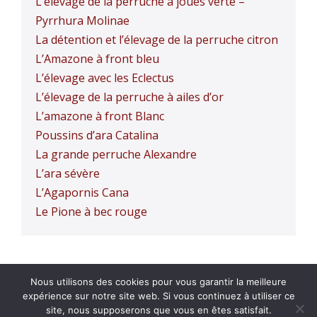
L’élevage de la perruche à joues verte –
Pyrrhura Molinae
La détention et l’élevage de la perruche citron
L’Amazone à front bleu
L’élevage avec les Eclectus
L’élevage de la perruche à ailes d’or
L’amazone à front Blanc
Poussins d’ara Catalina
La grande perruche Alexandre
L’ara sévère
L’Agapornis Cana
Le Pione à bec rouge
Nous utilisons des cookies pour vous garantir la meilleure
Confidentialité
expérience sur notre site web. Si vous continuez à utiliser ce
site, nous supposerons que vous en êtes satisfait.
© 2026 ABAP | Tous droits réservés | Gestion du site