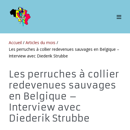
Sauter
au
contenu
bascul
le
menu
Accueil
/
Articles du mois
/
Les perruches à collier redevenues sauvages en Belgique –
Interview avec Diederik Strubbe
Les perruches à collier
redevenues sauvages
en Belgique –
Interview avec
Diederik Strubbe