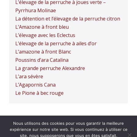
L’élevage de la perruche à joues verte –
Pyrrhura Molinae
La détention et l’élevage de la perruche citron
L’Amazone à front bleu
L’élevage avec les Eclectus
L’élevage de la perruche à ailes d’or
L’amazone à front Blanc
Poussins d’ara Catalina
La grande perruche Alexandre
L’ara sévère
L’Agapornis Cana
Le Pione à bec rouge
Nous utilisons des cookies pour vous garantir la meilleure
Confidentialité
expérience sur notre site web. Si vous continuez à utiliser ce
site, nous supposerons que vous en êtes satisfait.