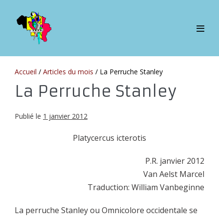
Sauter
au
contenu
bascul
le
menu
Accueil
/
Articles du mois
/
La Perruche Stanley
La Perruche Stanley
Publié le
1 janvier 2012
Platycercus icterotis
P.R. janvier 2012
Van Aelst Marcel
Traduction: William Vanbeginne
La perruche Stanley ou Omnicolore occidentale se