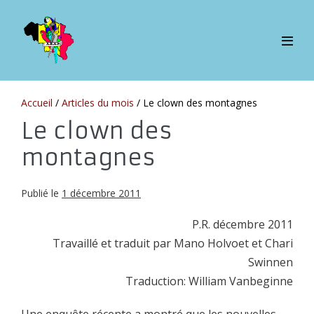
Sauter
au
contenu
bascul
le
menu
Accueil
/
Articles du mois
/
Le clown des montagnes
Le clown des
montagnes
Publié le
1 décembre 2011
P.R. décembre 2011
Travaillé et traduit par Mano Holvoet et Chari
Swinnen
Traduction: William Vanbeginne
Une enquête récente a montré que les nouvelles