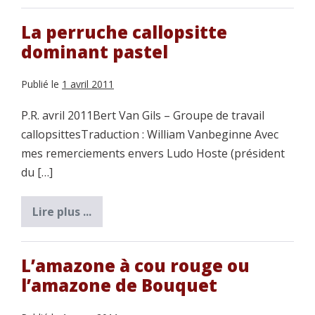
flamboyant
La perruche callopsitte
dominant pastel
Publié le
1 avril 2011
P.R. avril 2011Bert Van Gils – Groupe de travail
callopsittesTraduction : William Vanbeginne Avec
mes remerciements envers Ludo Hoste (président
du […]
Lire plus ...
La
perruche
callopsitte
dominant
pastel
L’amazone à cou rouge ou
l’amazone de Bouquet