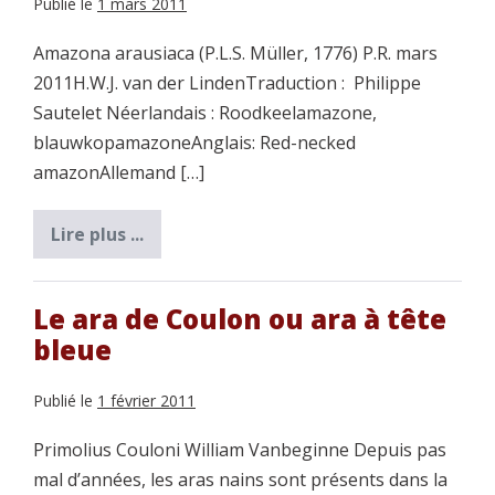
Publié le
1 mars 2011
Amazona arausiaca (P.L.S. Müller, 1776) P.R. mars
2011H.W.J. van der LindenTraduction : Philippe
Sautelet Néerlandais : Roodkeelamazone,
blauwkopamazoneAnglais: Red-necked
amazonAllemand […]
Lire plus ...
L’amazone
à
cou
rouge
ou
Le ara de Coulon ou ara à tête
l’amazone
bleue
de
Bouquet
Publié le
1 février 2011
Primolius Couloni William Vanbeginne Depuis pas
mal d’années, les aras nains sont présents dans la