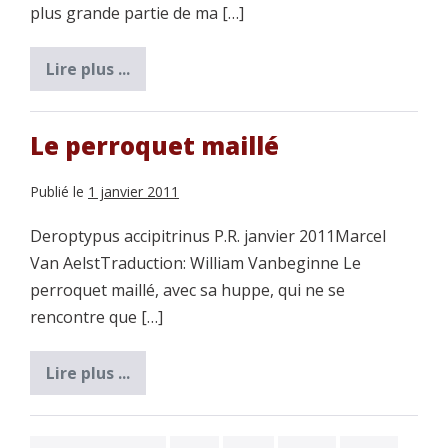
plus grande partie de ma […]
Lire plus ...
Le
ara
de
Coulon
ou
Le perroquet maillé
ara
à
tête
Publié le
1 janvier 2011
bleue
Deroptypus accipitrinus P.R. janvier 2011Marcel
Van AelstTraduction: William Vanbeginne Le
perroquet maillé, avec sa huppe, qui ne se
rencontre que […]
Lire plus ...
Le
perroquet
maillé