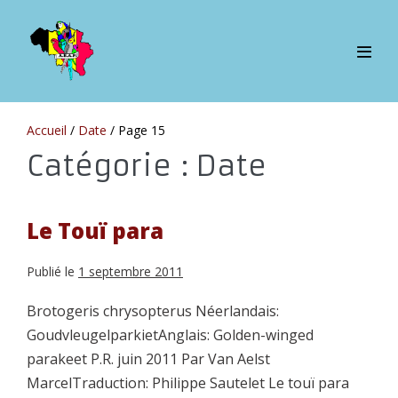
Sauter
au
contenu
bascul
le
menu
Accueil
/
Date
/
Page 15
Catégorie :
Date
Le Touï para
Publié le
1 septembre 2011
Brotogeris chrysopterus Néerlandais:
GoudvleugelparkietAnglais: Golden-winged
parakeet P.R. juin 2011 Par Van Aelst
MarcelTraduction: Philippe Sautelet Le touï para