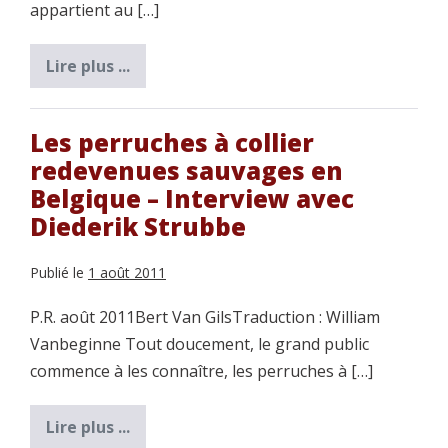
appartient au […]
Lire plus ...
Le
Touï
para
Les perruches à collier
redevenues sauvages en
Belgique – Interview avec
Diederik Strubbe
Publié le
1 août 2011
P.R. août 2011Bert Van GilsTraduction : William
Vanbeginne Tout doucement, le grand public
commence à les connaître, les perruches à […]
Lire plus ...
Les