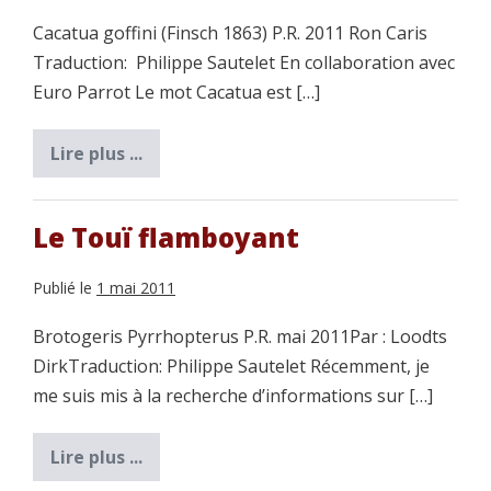
Cacatua goffini (Finsch 1863) P.R. 2011 Ron Caris
Traduction: Philippe Sautelet En collaboration avec
Euro Parrot Le mot Cacatua est […]
Lire plus ...
Le
cacatoès
de
Goffin,
une
Le Touï flamboyant
analyse
complète.
Publié le
1 mai 2011
Brotogeris Pyrrhopterus P.R. mai 2011Par : Loodts
DirkTraduction: Philippe Sautelet Récemment, je
me suis mis à la recherche d’informations sur […]
Lire plus ...
Le
Touï