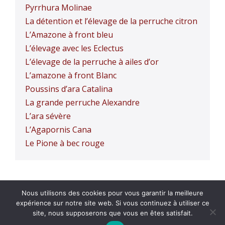
Pyrrhura Molinae
La détention et l’élevage de la perruche citron
L’Amazone à front bleu
L’élevage avec les Eclectus
L’élevage de la perruche à ailes d’or
L’amazone à front Blanc
Poussins d’ara Catalina
La grande perruche Alexandre
L’ara sévère
L’Agapornis Cana
Le Pione à bec rouge
Nous utilisons des cookies pour vous garantir la meilleure
Confidentialité
expérience sur notre site web. Si vous continuez à utiliser ce
site, nous supposerons que vous en êtes satisfait.
© 2026 ABAP | Tous droits réservés | Gestion du site