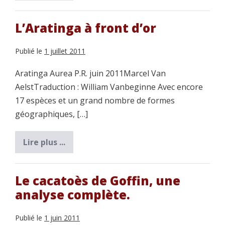
perruches
à
collier
redevenues
L’Aratinga à front d’or
sauvages
en
Belgique
Publié le
1 juillet 2011
–
Interview
avec
Aratinga Aurea P.R. juin 2011Marcel Van
Diederik
AelstTraduction : William Vanbeginne Avec encore
Strubbe
17 espèces et un grand nombre de formes
géographiques, […]
Lire plus ...
L’Aratinga
à
front
d’or
Le cacatoès de Goffin, une
analyse complète.
Publié le
1 juin 2011